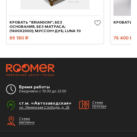
КРОВАТЬ "BRIANSON"; БЕЗ
КРОВАТЬ B
ОСНОВАНИЯ, БЕЗ МАТРАСА;
(1600X2000); МУССОН+ДУБ; LUNA 10
89 180
руб.
76 400
руб.
Время работы
Ежедневно с 10:00 до 22:00
ст.м. «Автозаводская»
Схема
проезда
ул. Ленинская Слобода, д. 26
Схема
магазина