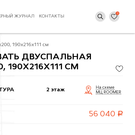
ЕРНЫЙ ЖУРНАЛ
КОНТАКТЫ
х200, 190x216x111 см
ВАТЬ ДВУСПАЛЬНАЯ
0, 190X216X111 СМ
На схеме
ТУРА
2 этаж
МЦ ROOMER
руб.
56 040