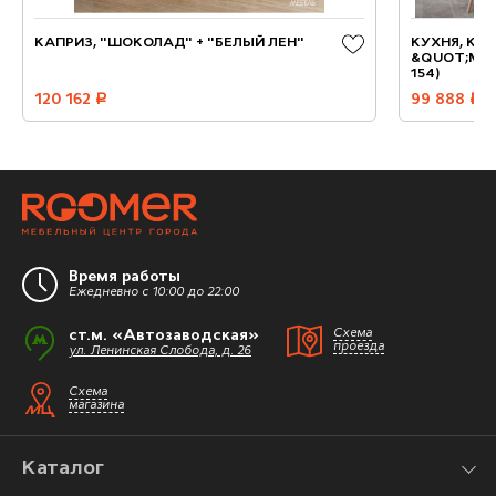
КАПРИЗ, "ШОКОЛАД" + "БЕЛЫЙ ЛЕН"
КУХНЯ, КО
&QUOT;МЕТ
154)
120 162
руб.
99 888
руб.
Время работы
Ежедневно с 10:00 до 22:00
ст.м. «Автозаводская»
Схема
проезда
ул. Ленинская Слобода, д. 26
Схема
магазина
Каталог