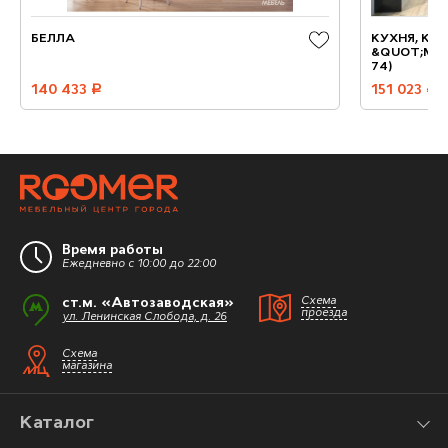
БЕЛЛА
КУХНЯ, КО
&QUOT;МЕТ
74)
140 433
руб.
151 023
руб.
Время работы
Ежедневно с 10:00 до 22:00
ст.м. «Автозаводская»
Схема
проезда
ул. Ленинская Слобода, д. 26
Схема
магазина
Каталог