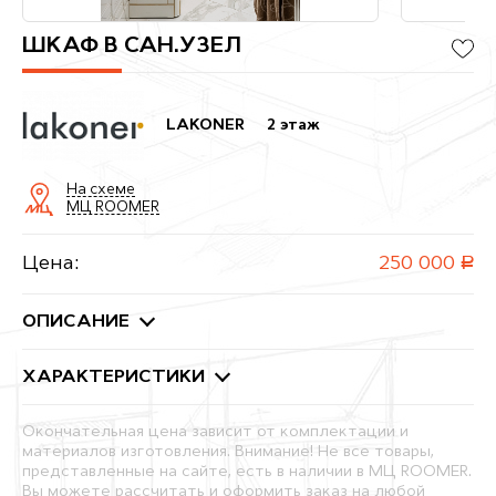
ШКАФ В САН.УЗЕЛ
LAKONER
2 этаж
На схеме
МЦ ROOMER
Цена:
250 000
руб.
ОПИСАНИЕ
ХАРАКТЕРИСТИКИ
Окончательная цена зависит от комплектации и
материалов изготовления. Внимание! Не все товары,
представленные на сайте, есть в наличии в МЦ ROOMER.
Вы можете рассчитать и оформить заказ на любой