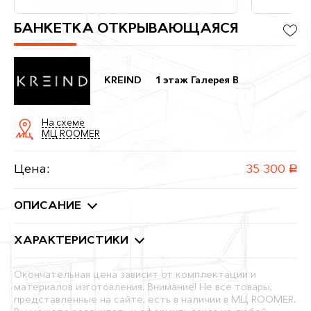
БАНКЕТКА ОТКРЫВАЮЩАЯСЯ
KREIND
1 этаж Галерея B
На схеме
МЦ ROOMER
Цена:
35 300
руб.
ОПИСАНИЕ
ХАРАКТЕРИСТИКИ
Окончательная цена зависит от комплектации и
материалов изготовления. Внимание! Не все товары,
представленные на сайте, есть в наличии в МЦ ROOMER.