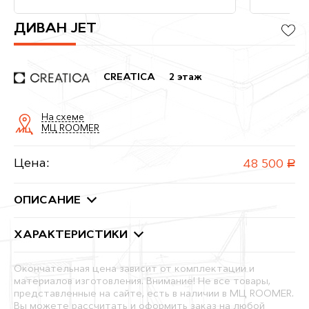
ДИВАН JET
CREATICA
2 этаж
На схеме
МЦ ROOMER
Цена:
48 500
руб.
ОПИСАНИЕ
ХАРАКТЕРИСТИКИ
Окончательная цена зависит от комплектации и
материалов изготовления. Внимание! Не все товары,
представленные на сайте, есть в наличии в МЦ ROOMER.
Вы можете рассчитать и оформить заказ на любой