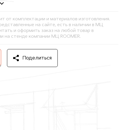
ит от комплектации и материалов изготовления.
представленные на сайте, есть в наличии в МЦ
тать и оформить заказ на любой товар в
и на стенде компании МЦ ROOMER.
Поделиться