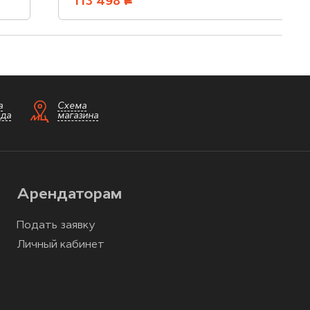
113 498
руб.
а
Схема
зда
магазина
Арендаторам
Подать заявку
Личный кабинет