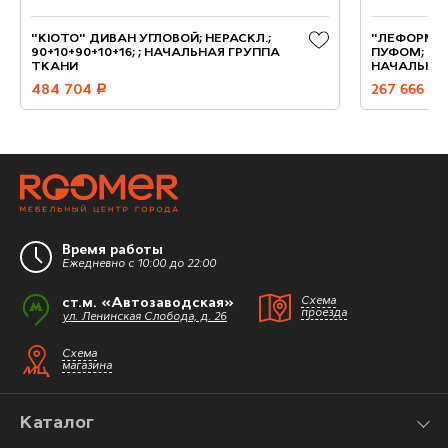
"KIOTO" ДИВАН УГЛОВОЙ; НЕРАСКЛ.;
"ЛЕФОРМ" 
90+10+90+10+16; ; НАЧАЛЬНАЯ ГРУППА
ПУФОМ; НЕР
ТКАНИ
НАЧАЛЬНАЯ
484 704
руб.
267 666
руб.
Время работы
Ежедневно с 10:00 до 22:00
ст.м. «Автозаводская»
Схема
проезда
ул. Ленинская Слобода, д. 26
Схема
магазина
Каталог