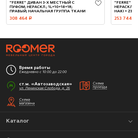
"FERRE" ДИВАН 3-Х МЕСТНЫЙ С
"FERRE" Д
ПУФОМ; НЕРАСКЛ.; 1L+10+18+1R;
НЕРАСКЛ.; 3
ПРАВЫЙ; НАЧАЛЬНАЯ ГРУППА ТКАНИ
HAKI + ZEVS
308 464
руб.
253 744
руб.
Время работы
Ежедневно с 10:00 до 22:00
ст.м. «Автозаводская»
Схема
проезда
ул. Ленинская Слобода, д. 26
Схема
магазина
Каталог