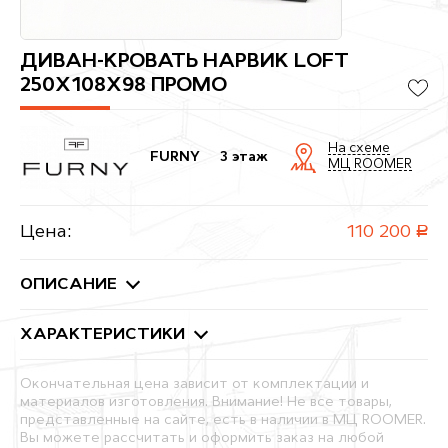
ДИВАН-КРОВАТЬ НАРВИК LOFT
250X108X98 ПРОМО
На схеме
FURNY
3 этаж
МЦ ROOMER
Цена:
110 200
руб.
ОПИСАНИЕ
ХАРАКТЕРИСТИКИ
Окончательная цена зависит от комплектации и
материалов изготовления. Внимание! Не все товары,
представленные на сайте, есть в наличии в МЦ ROOMER.
Вы можете рассчитать и оформить заказ на любой