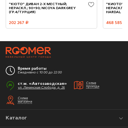
"KIOTO" ДИВАН 2-Х МЕСТНЫЙ;
"КИОТО" Д
НЕРАСКЛ.; 90+90; NICOYA DARKGREY
НЕРАСКЛ.; 1
(ГР.4/ТУРЦИЯ)
HARDAL (ГР
202 267
руб.
468 585
руб.
Время работы
Ежедневно с 10:00 до 22:00
ст.м. «Автозаводская»
Схема
проезда
ул. Ленинская Слобода, д. 26
Схема
магазина
Каталог