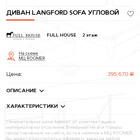
ДИВАН LANGFORD SOFA УГЛОВОЙ
FULL HOUSE
2 этаж
На схеме
МЦ ROOMER
Цена:
395 670
руб.
ОПИСАНИЕ
ХАРАКТЕРИСТИКИ
Окончательная цена зависит от комплектации и
материалов изготовления. Внимание! Не все товары,
представленные на сайте, есть в наличии в МЦ ROOMER.
Вы можете рассчитать и оформить заказ на любой