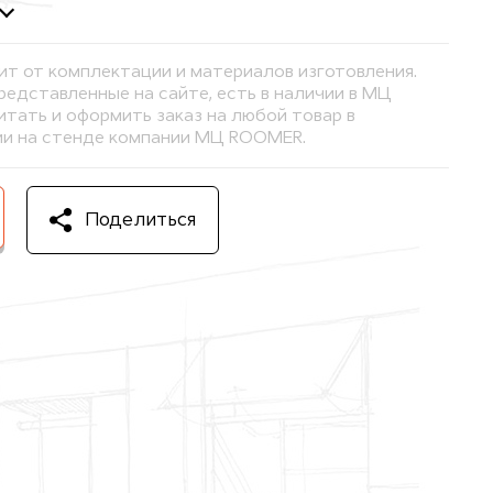
ит от комплектации и материалов изготовления.
представленные на сайте, есть в наличии в МЦ
тать и оформить заказ на любой товар в
и на стенде компании МЦ ROOMER.
Поделиться