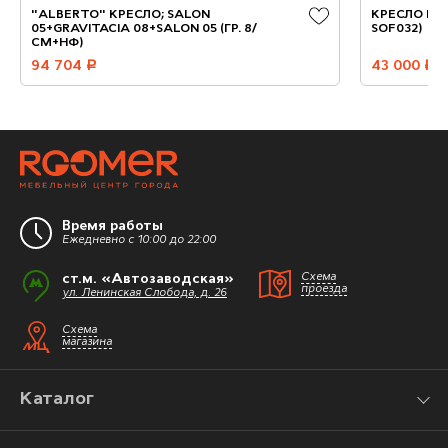
"ALBERTO" КРЕСЛО; SALON
КРЕСЛО PON
05+GRAVITACIA 08+SALON 05 (ГР. 8/
SOF032)
СМ+НФ)
94 704
руб.
43 000
руб.
Время работы
Ежедневно с 10:00 до 22:00
ст.м. «Автозаводская»
Схема
проезда
ул. Ленинская Слобода, д. 26
Схема
магазина
Каталог