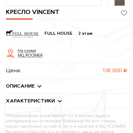
КРЕСЛО VINCENT
FULL HOUSE
2 этаж
На схеме
МЦ ROOMER
Цена:
138 000
руб.
ОПИСАНИЕ
ХАРАКТЕРИСТИКИ
Окончательная цена зависит от комплектации и
материалов изготовления. Внимание! Не все товары,
представленные на сайте, есть в наличии в МЦ ROOMER.
Вы можете рассчитать и оформить заказ на любой