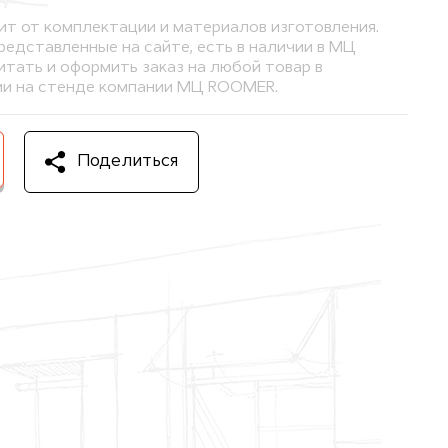
ит от комплектации и материалов изготовления.
представленные на сайте, есть в наличии в МЦ
тать и оформить заказ на любой товар в
и на стенде компании МЦ ROOMER.
Поделиться