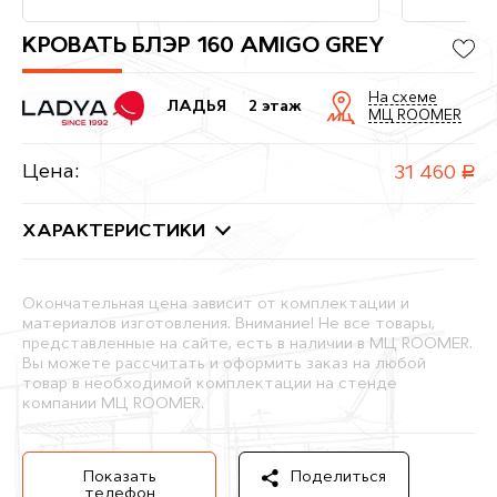
КРОВАТЬ БЛЭР 160 AMIGO GREY
На схеме
ЛАДЬЯ
2 этаж
МЦ ROOMER
Цена:
31 460
руб.
ХАРАКТЕРИСТИКИ
Окончательная цена зависит от комплектации и
материалов изготовления. Внимание! Не все товары,
представленные на сайте, есть в наличии в МЦ ROOMER.
Вы можете рассчитать и оформить заказ на любой
товар в необходимой комплектации на стенде
компании МЦ ROOMER.
Показать
Поделиться
телефон