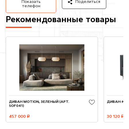
Показать
Поделиться
телефон
Рекомендованные товары
ДИВАН MOTION, ЗЕЛЕНЫЙ (АРТ.
ДИВАН-КР
SOF041)
457 000
руб.
30 120
руб.