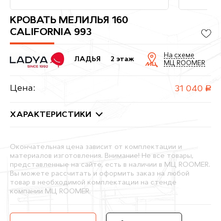
КРОВАТЬ МЕЛИЛЬЯ 160
CALIFORNIA 993
На схеме
ЛАДЬЯ
2 этаж
МЦ ROOMER
Цена:
31 040
руб.
ХАРАКТЕРИСТИКИ
Окончательная цена зависит от комплектации и
материалов изготовления. Внимание! Не все товары,
представленные на сайте, есть в наличии в МЦ ROOMER.
Вы можете рассчитать и оформить заказ на любой
товар в необходимой комплектации на стенде
компании МЦ ROOMER.