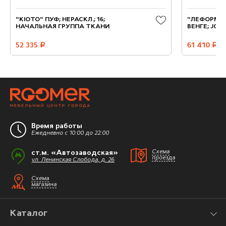
"KIOTO" ПУФ; НЕРАСКЛ.; 16;
"ЛЕФОРМ" П
НАЧАЛЬНАЯ ГРУППА ТКАНИ
ВЕНГЕ; JOAN
52 335
руб.
61 410
руб.
Время работы
Ежедневно с 10:00 до 22:00
ст.м. «Автозаводская»
Схема
проезда
ул. Ленинская Слобода, д. 26
Схема
магазина
Каталог