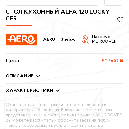
СТОЛ КУХОННЫЙ ALFA 120 LUCKY
CER
На схеме
AERO
3 этаж
МЦ ROOMER
Цена:
60 900
руб.
ОПИСАНИЕ
ХАРАКТЕРИСТИКИ
Окончательная цена зависит от комплектации и
материалов изготовления. Внимание! Не все товары,
представленные на сайте, есть в наличии в МЦ ROOMER.
Вы можете рассчитать и оформить заказ на любой
товар в необходимой комплектации на стенде