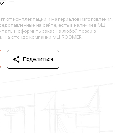
ит от комплектации и материалов изготовления.
представленные на сайте, есть в наличии в МЦ
тать и оформить заказ на любой товар в
и на стенде компании МЦ ROOMER.
Поделиться