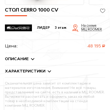
СТОЛ CERRO 1000 CV
На схеме
ЛИДЕР
3 этаж
МЦ ROOMER
Цена:
48 195
руб.
ОПИСАНИЕ
ХАРАКТЕРИСТИКИ
Окончательная цена зависит от комплектации и
материалов изготовления. Внимание! Не все товары,
представленные на сайте, есть в наличии в МЦ ROOMER.
Вы можете рассчитать и оформить заказ на любой
товар в необходимой комплектации на стенде
компании МЦ ROOMER.