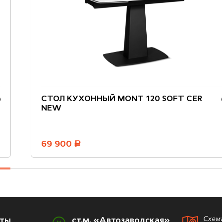
СТОЛ КУХОННЫЙ MONT 120 SOFT CER
NEW
69 900
руб.
Схем
оты
ст.м. «Автозаводская»