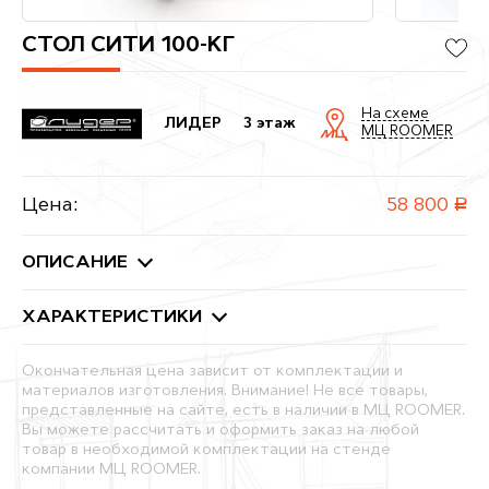
СТОЛ СИТИ 100-КГ
На схеме
ЛИДЕР
3 этаж
МЦ ROOMER
Цена:
58 800
руб.
ОПИСАНИЕ
ХАРАКТЕРИСТИКИ
Окончательная цена зависит от комплектации и
материалов изготовления. Внимание! Не все товары,
представленные на сайте, есть в наличии в МЦ ROOMER.
Вы можете рассчитать и оформить заказ на любой
товар в необходимой комплектации на стенде
компании МЦ ROOMER.