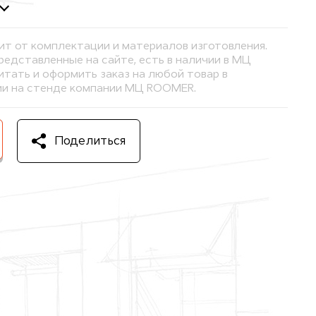
ит от комплектации и материалов изготовления.
представленные на сайте, есть в наличии в МЦ
тать и оформить заказ на любой товар в
и на стенде компании МЦ ROOMER.
Поделиться