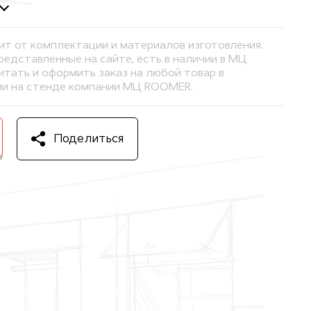
ит от комплектации и материалов изготовления.
представленные на сайте, есть в наличии в МЦ
тать и оформить заказ на любой товар в
и на стенде компании МЦ ROOMER.
Поделиться