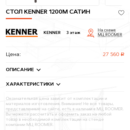
СТОЛ KENNER 1200M САТИН
На схеме
KENNER
3 этаж
МЦ ROOMER
Цена:
27 560
руб.
ОПИСАНИЕ
ХАРАКТЕРИСТИКИ
Окончательная цена зависит от комплектации и
материалов изготовления. Внимание! Не все товары,
представленные на сайте, есть в наличии в МЦ ROOMER.
Вы можете рассчитать и оформить заказ на любой
товар в необходимой комплектации на стенде
компании МЦ ROOMER.