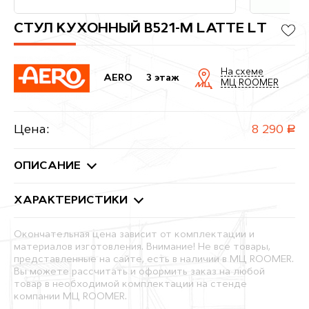
СТУЛ КУХОННЫЙ B521-M LATTE LT
На схеме
AERO
3 этаж
МЦ ROOMER
Цена:
8 290
руб.
ОПИСАНИЕ
ХАРАКТЕРИСТИКИ
Окончательная цена зависит от комплектации и
материалов изготовления. Внимание! Не все товары,
представленные на сайте, есть в наличии в МЦ ROOMER.
Вы можете рассчитать и оформить заказ на любой
товар в необходимой комплектации на стенде
компании МЦ ROOMER.