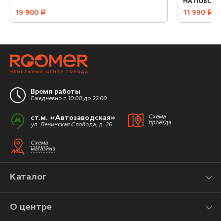
НА ПОВОР
19 900
руб.
11 990
руб.
Время работы
Ежедневно с 10:00 до 22:00
ст.м. «Автозаводская»
Схема
проезда
ул. Ленинская Слобода, д. 26
Схема
магазина
Каталог
О центре