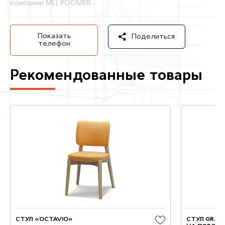
компании МЦ ROOMER.
Показать
Поделиться
телефон
Рекомендованные товары
СТУЛ «OCTAVIO»
СТУЛ GRAN