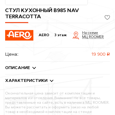
СТУЛ КУХОННЫЙ B985 NAV
TERRACOTTA
На схеме
AERO
3 этаж
МЦ ROOMER
Цена:
19 900
руб.
ОПИСАНИЕ
ХАРАКТЕРИСТИКИ
Окончательная цена зависит от комплектации и
материалов изготовления. Внимание! Не все товары,
представленные на сайте, есть в наличии в МЦ ROOMER.
Вы можете рассчитать и оформить заказ на любой
товар в необходимой комплектации на стенде