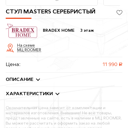
СТУЛ MASTERS СЕРЕБРИСТЫЙ
BRADEX HOME
3 этаж
На схеме
МЦ ROOMER
Цена:
11 990
руб.
ОПИСАНИЕ
ХАРАКТЕРИСТИКИ
Окончательная цена зависит от комплектации и
материалов изготовления. Внимание! Не все товары,
представленные на сайте, есть в наличии в МЦ ROOMER.
Вы можете рассчитать и оформить заказ на любой