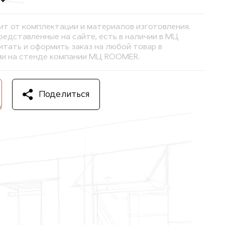
ит от комплектации и материалов изготовления.
представленные на сайте, есть в наличии в МЦ
тать и оформить заказ на любой товар в
и на стенде компании МЦ ROOMER.
Поделиться