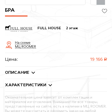
БРА
FULL HOUSE
2 этаж
На схеме
МЦ ROOMER
Цена:
19 166
руб.
ОПИСАНИЕ
ХАРАКТЕРИСТИКИ
Окончательная цена зависит от комплектации и
материалов изготовления. Внимание! Не все товары,
представленные на сайте, есть в наличии в МЦ ROOMER.
Вы можете рассчитать и оформить заказ на любой