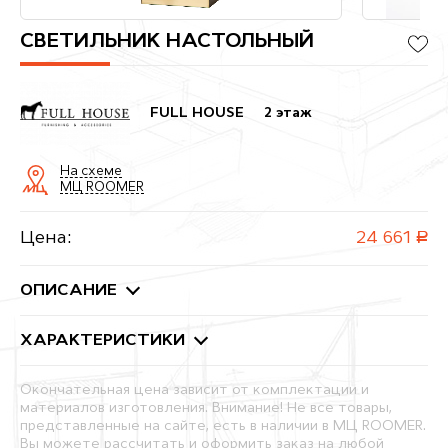
СВЕТИЛЬНИК НАСТОЛЬНЫЙ
FULL HOUSE
2 этаж
На схеме
МЦ ROOMER
Цена:
24 661
руб.
ОПИСАНИЕ
ХАРАКТЕРИСТИКИ
Окончательная цена зависит от комплектации и
материалов изготовления. Внимание! Не все товары,
представленные на сайте, есть в наличии в МЦ ROOMER.
Вы можете рассчитать и оформить заказ на любой