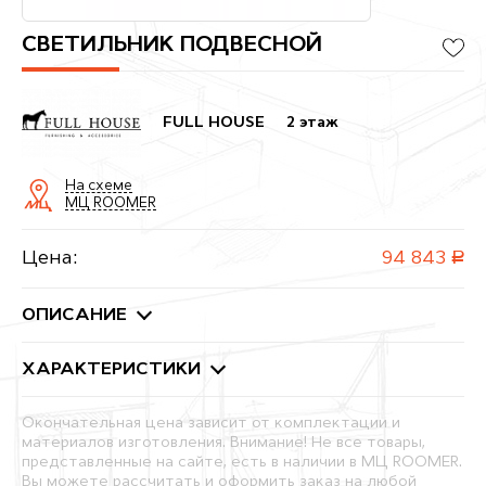
СВЕТИЛЬНИК ПОДВЕСНОЙ
FULL HOUSE
2 этаж
На схеме
МЦ ROOMER
Цена:
94 843
руб.
ОПИСАНИЕ
ХАРАКТЕРИСТИКИ
Окончательная цена зависит от комплектации и
материалов изготовления. Внимание! Не все товары,
представленные на сайте, есть в наличии в МЦ ROOMER.
Вы можете рассчитать и оформить заказ на любой