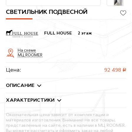
СВЕТИЛЬНИК ПОДВЕСНОЙ
FULL HOUSE
2 этаж
На схеме
МЦ ROOMER
Цена:
92 498
руб.
ОПИСАНИЕ
ХАРАКТЕРИСТИКИ
Окончательная цена зависит от комплектации и
материалов изготовления. Внимание! Не все товары,
представленные на сайте, есть в наличии в МЦ ROOMER.
Вы можете рассчитать и оформить заказ на любой