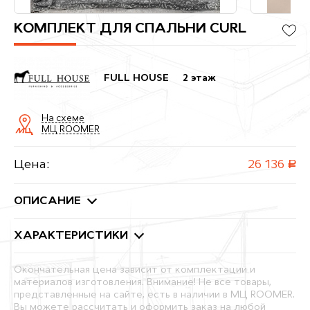
КОМПЛЕКТ ДЛЯ СПАЛЬНИ CURL
FULL HOUSE
2 этаж
На схеме
МЦ ROOMER
Цена:
26 136
руб.
ОПИСАНИЕ
ХАРАКТЕРИСТИКИ
Окончательная цена зависит от комплектации и
материалов изготовления. Внимание! Не все товары,
представленные на сайте, есть в наличии в МЦ ROOMER.
Вы можете рассчитать и оформить заказ на любой