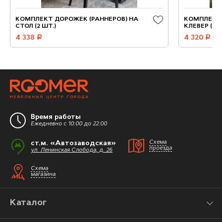
КОМПЛЕКТ ДОРОЖЕК (РАННЕРОВ) НА
КОМПЛЕКТ
СТОЛ (2 ШТ.)
КЛЕВЕР (2 Ш
4 338
руб.
4 320
руб.
Время работы
Ежедневно с 10:00 до 22:00
ст.м. «Автозаводская»
Схема
проезда
ул. Ленинская Слобода, д. 26
Схема
магазина
Каталог