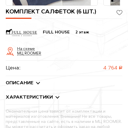
КОМПЛЕКТ САЛФЕТОК (6 ШТ.)
FULL HOUSE
2 этаж
На схеме
МЦ ROOMER
Цена:
4 764
руб.
ОПИСАНИЕ
ХАРАКТЕРИСТИКИ
Окончательная цена зависит от комплектации и
материалов изготовления. Внимание! Не все товары,
представленные на сайте, есть в наличии в МЦ ROOMER.
Вы можете рассчитать и оформить заказ на любой