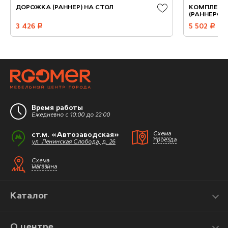
ДОРОЖКА (РАННЕР) НА СТОЛ
КОМПЛЕКТ 
(РАННЕРОВ
3 426
руб.
5 502
руб.
Время работы
Ежедневно с 10:00 до 22:00
ст.м. «Автозаводская»
Схема
проезда
ул. Ленинская Слобода, д. 26
Схема
магазина
Каталог
О центре