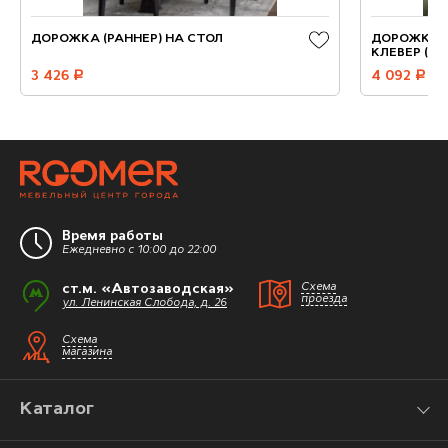
ДОРОЖКА (РАННЕР) НА СТОЛ
ДОРОЖКА-
КЛЕВЕР (1 Ш
3 426
руб.
4 092
руб.
Время работы
Ежедневно с 10:00 до 22:00
ст.м. «Автозаводская»
Схема
проезда
ул. Ленинская Слобода, д. 26
Схема
магазина
Каталог