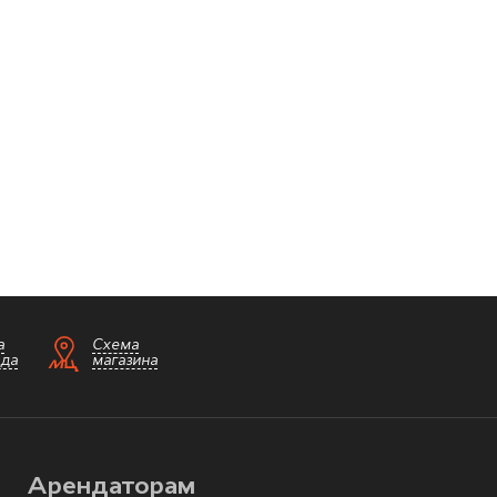
а
Схема
зда
магазина
Арендаторам