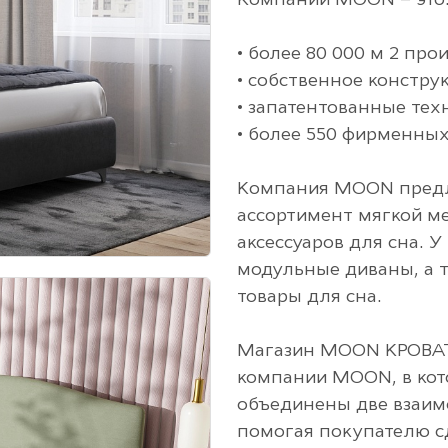
Компании MOON – это
• более 80 000 м 2 пр
• собственное констру
• запатентованные тех
• более 550 фирменных
Компания MOON предл
ассортимент мягкой м
аксессуаров для сна. У
модульные диваны, а т
товары для сна.
Магазин MOON КРОВАТ
компании MOON, в ко
объединены две взаимо
помогая покупателю с