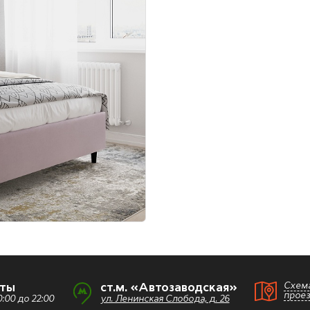
Схем
оты
ст.м. «Автозаводская»
прое
:00 до 22:00
ул. Ленинская Слобода, д. 26