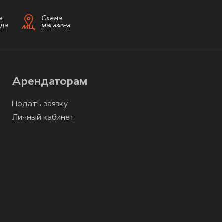
а
Схема
зда
магазина
Арендаторам
Подать заявку
Личный кабинет