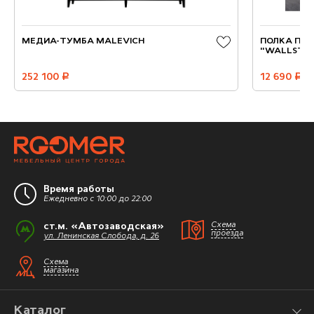
МЕДИА-ТУМБА MALEVICH
ПОЛКА ПР
"WALLSTRE
252 100
руб.
12 690
руб.
Время работы
Ежедневно с 10:00 до 22:00
ст.м. «Автозаводская»
Схема
проезда
ул. Ленинская Слобода, д. 26
Схема
магазина
Каталог