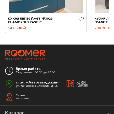
КУХНЯ ЛВПЭ33\AGT №3029
КУХНЯ ЛММ
GLAMOROUS PASIFIC
ГРАФИТ
147 600
руб.
200 200
руб.
Время работы
Ежедневно с 10:00 до 22:00
ст.м. «Автозаводская»
Схема
проезда
ул. Ленинская Слобода, д. 26
Схема
магазина
Каталог