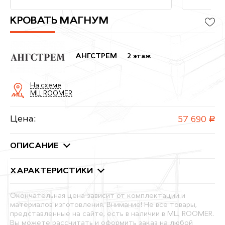
КРОВАТЬ МАГНУМ
АНГСТРЕМ
2 этаж
На схеме
МЦ ROOMER
Цена:
57 690
руб.
ОПИСАНИЕ
ХАРАКТЕРИСТИКИ
Окончательная цена зависит от комплектации и
материалов изготовления. Внимание! Не все товары,
представленные на сайте, есть в наличии в МЦ ROOMER.
Вы можете рассчитать и оформить заказ на любой