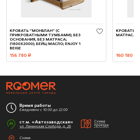
КРОВАТЬ "МОНБЛАН" (С
КРОВАТЬ "Н
ПРИКРОВАТНЫМИ ТУМБАМИ); БЕЗ
МАТРАСА; (
ОСНОВАНИЯ, БЕЗ МАТРАСА;
(1800X2000); БЕЙЦ-МАСЛО; ENJOY 1
BEIGE
156 780
руб.
160 180
руб.
Время работы
Ежедневно с 10:00 до 22:00
ст.м. «Автозаводская»
Схема
проезда
ул. Ленинская Слобода, д. 26
Схема