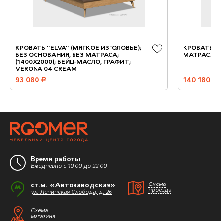
КРОВАТЬ "ELVA" (МЯГКОЕ ИЗГОЛОВЬЕ);
КРОВАТЬ "Н
БЕЗ ОСНОВАНИЯ, БЕЗ МАТРАСА;
МАТРАСА; (
(1400X2000); БЕЙЦ-МАСЛО, ГРАФИТ;
VERONA 04 CREAM
93 080
руб.
140 180
руб.
Время работы
Ежедневно с 10:00 до 22:00
ст.м. «Автозаводская»
Схема
проезда
ул. Ленинская Слобода, д. 26
Схема
магазина