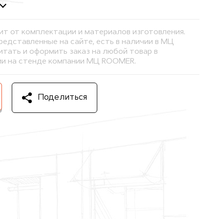
ит от комплектации и материалов изготовления.
представленные на сайте, есть в наличии в МЦ
тать и оформить заказ на любой товар в
и на стенде компании МЦ ROOMER.
Поделиться