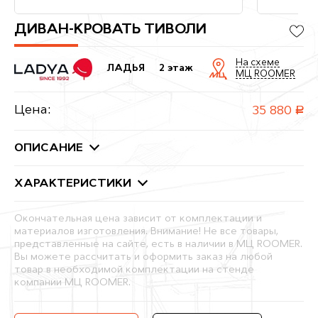
ДИВАН-КРОВАТЬ ТИВОЛИ
На схеме
ЛАДЬЯ
2 этаж
МЦ ROOMER
Цена:
35 880
руб.
ОПИСАНИЕ
ХАРАКТЕРИСТИКИ
Окончательная цена зависит от комплектации и
материалов изготовления. Внимание! Не все товары,
представленные на сайте, есть в наличии в МЦ ROOMER.
Вы можете рассчитать и оформить заказ на любой
товар в необходимой комплектации на стенде
компании МЦ ROOMER.