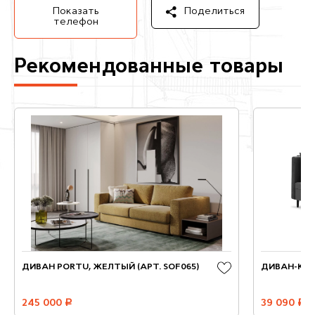
Показать
Поделиться
телефон
Рекомендованные товары
ДИВАН PORTU, ЖЕЛТЫЙ (АРТ. SOF065)
ДИВАН-КР
245 000
руб.
39 090
руб.