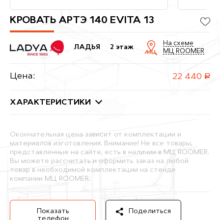
КРОВАТЬ АРТЭ 140 EVITA 13
На схеме
ЛАДЬЯ
2 этаж
МЦ ROOMER
Цена:
22 440
руб.
ХАРАКТЕРИСТИКИ
Окончательная цена зависит от комплектации и
материалов изготовления. Внимание! Не все товары,
представленные на сайте, есть в наличии в МЦ ROOMER.
Вы можете рассчитать и оформить заказ на любой
товар в необходимой комплектации на стенде
компании МЦ ROOMER.
Показать
Поделиться
телефон