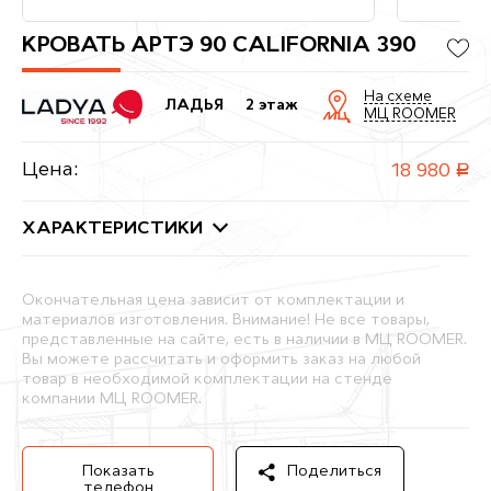
КРОВАТЬ АРТЭ 90 СALIFORNIA 390
На схеме
ЛАДЬЯ
2 этаж
МЦ ROOMER
Цена:
18 980
руб.
ХАРАКТЕРИСТИКИ
Окончательная цена зависит от комплектации и
материалов изготовления. Внимание! Не все товары,
представленные на сайте, есть в наличии в МЦ ROOMER.
Вы можете рассчитать и оформить заказ на любой
товар в необходимой комплектации на стенде
компании МЦ ROOMER.
Показать
Поделиться
телефон