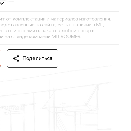
ит от комплектации и материалов изготовления.
представленные на сайте, есть в наличии в МЦ
тать и оформить заказ на любой товар в
и на стенде компании МЦ ROOMER.
Поделиться